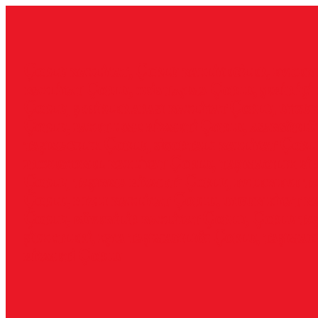
İçeriğe
geç
Çorlu nakliyat, Çorlu nakliyeciler, evden
nakliyat Çorlu, ofis taşıma Çorlu, şehir içi
Çorlu, şehirler arası nakliyat Çorlu, uygu
Çorlu, paketleme hizmeti Çorlu, asansörlü
taşımacılık Çorlu, sigortalı nakliyat Çorl
profesyonel nakliyat Çorlu, taşımacılık fi
Çorlu, taşınma hizmeti Çorlu, evden eve ta
Çorlu, hızlı nakliyat Çorlu, uygun fiyat n
Çorlu, güvenilir nakliyat Çorlu, Çorlu ta
şirketleri, eşya taşımacılığı Çorlu, taşımac
hizmeti Çorlu