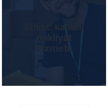
Etiket:
kaliteli
nakliyat
hizmeti.