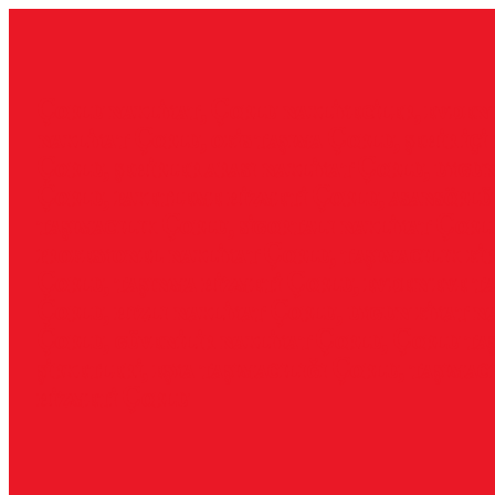
İçeriğe
geç
Çorlu nakliyat, Çorlu nakliyeciler, evden
nakliyat Çorlu, ofis taşıma Çorlu, şehir içi
Çorlu, şehirler arası nakliyat Çorlu, uygu
Çorlu, paketleme hizmeti Çorlu, asansörlü
taşımacılık Çorlu, sigortalı nakliyat Çorl
profesyonel nakliyat Çorlu, taşımacılık fi
Çorlu, taşınma hizmeti Çorlu, evden eve ta
Çorlu, hızlı nakliyat Çorlu, uygun fiyat n
Çorlu, güvenilir nakliyat Çorlu, Çorlu ta
şirketleri, eşya taşımacılığı Çorlu, taşımac
hizmeti Çorlu