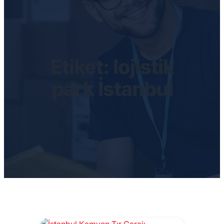
Etiket:
lojistik
park İstanbul