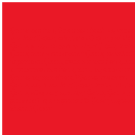
İçeriğe
geç
Çorlu nakliyat, Çorlu nakliyeciler, evden
nakliyat Çorlu, ofis taşıma Çorlu, şehir içi
Çorlu, şehirler arası nakliyat Çorlu, uygu
Çorlu, paketleme hizmeti Çorlu, asansörlü
taşımacılık Çorlu, sigortalı nakliyat Çorl
profesyonel nakliyat Çorlu, taşımacılık fi
Çorlu, taşınma hizmeti Çorlu, evden eve ta
Çorlu, hızlı nakliyat Çorlu, uygun fiyat n
Çorlu, güvenilir nakliyat Çorlu, Çorlu ta
şirketleri, eşya taşımacılığı Çorlu, taşımac
hizmeti Çorlu