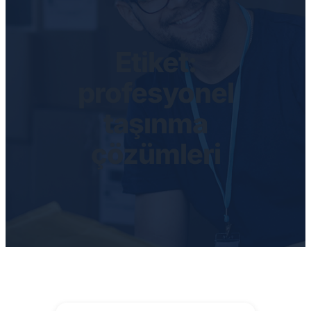
Etiket:
profesyonel
taşınma
çözümleri