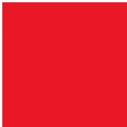
İçeriğe
geç
Çorlu nakliyat, Çorlu nakliyeciler, evden
nakliyat Çorlu, ofis taşıma Çorlu, şehir içi
Çorlu, şehirler arası nakliyat Çorlu, uygu
Çorlu, paketleme hizmeti Çorlu, asansörlü
taşımacılık Çorlu, sigortalı nakliyat Çorl
profesyonel nakliyat Çorlu, taşımacılık fi
Çorlu, taşınma hizmeti Çorlu, evden eve ta
Çorlu, hızlı nakliyat Çorlu, uygun fiyat n
Çorlu, güvenilir nakliyat Çorlu, Çorlu ta
şirketleri, eşya taşımacılığı Çorlu, taşımac
hizmeti Çorlu