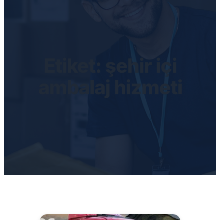
Etiket:
şehir içi
ambalaj hizmeti