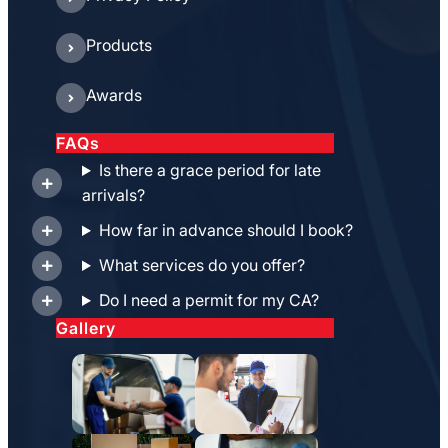
Products
Awards
FAQs
Is there a grace period for late
arrivals?
How far in advance should I book?
What services do you offer?
Do I need a permit for my CA?
Gallery