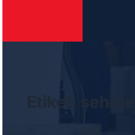
fiyat nakliyat Çorlu,
güvenilir nakliyat Çorlu,
Çorlu taşıma şirketleri,
eşya taşımacılığı Çorlu,
taşımacılık hizmeti Çorlu
Etiket:
şehirle