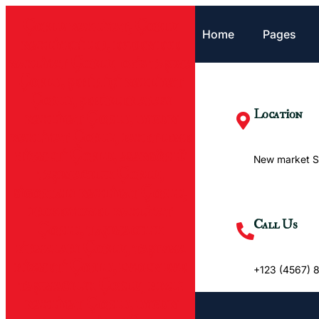
İçeriğe
Çorlu nakliyat, Çorlu
geç
Home
Pages
nakliyeciler, evden eve
nakliyat Çorlu, ofis taşıma
Çorlu, şehir içi nakliyat
Çorlu, şehirler arası
Location
nakliyat Çorlu, uygun
nakliyat Çorlu, paketleme
hizmeti Çorlu, asansörlü
New market Sa
taşımacılık Çorlu,
sigortalı nakliyat Çorlu,
profesyonel nakliyat
Call Us
Çorlu, taşımacılık
firmaları Çorlu, taşınma
hizmeti Çorlu, evden eve
+123 (4567) 
taşımacılık Çorlu, hızlı
nakliyat Çorlu, uygun