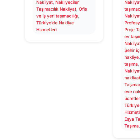
Nakliyat
, 
Nakliyeciler
Nakliya
Taşımacılık Nakliyat
, 
Ofis
taşımacı
ve iş yeri taşımacılığı
, 
Nakliya
Türkiye’de Nakliye
Profesy
Hizmetleri
Proje Ta
ev taşı
Nakliya
Şehir iç
nakliye
taşıma
,
Nakliya
nakliya
Taşımac
eve nak
ücretler
Türkiye
Hizmetl
Eşya Ta
Taşıma