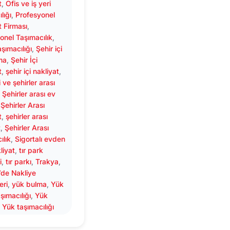
t
, 
Ofis ve iş yeri
lığı
, 
Profesyonel
t Firması
, 
onel Taşımacılık
, 
şımacılığı
, 
Şehir içi
ma
, 
Şehir İçi
t
, 
şehir içi nakliyat
, 
i ve şehirler arası
, 
Şehirler arası ev
 
Şehirler Arası
t
, 
şehirler arası
t
, 
Şehirler Arası
ılık
, 
Sigortalı evden
liyat
, 
tır park
i
, 
tır parkı
, 
Trakya
, 
’de Nakliye
eri
, 
yük bulma
, 
Yük
şımacılığı
, 
Yük
, 
Yük taşımacılığı