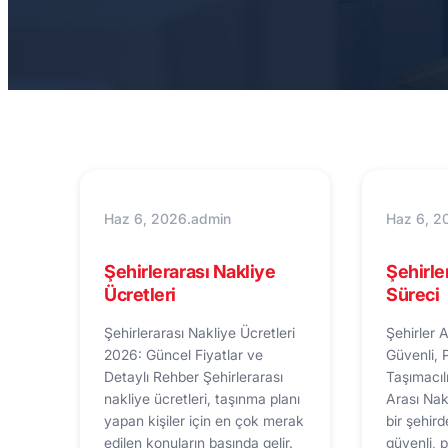
Haz 6, 2026
.
admin
Haz 6, 2
Şehirlerarası Nakliye
Şehirle
Ücretleri
Süreci
Şehirlerarası Nakliye Ücretleri
Şehirler A
2026: Güncel Fiyatlar ve
Güvenli, 
Detaylı Rehber Şehirlerarası
Taşımacıl
nakliye ücretleri, taşınma planı
Arası Nak
yapan kişiler için en çok merak
bir şehir
edilen konuların başında gelir.
güvenli, 