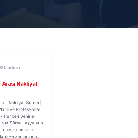
026
.
admin
r Arası Nakliyat
rası Nakliyat Süreci |
Planlı ve Profesyonel
ık Rehberi Şehirler
liyat Süreci, eşyaların
den başka bir şehre
planlı ve zamanında…