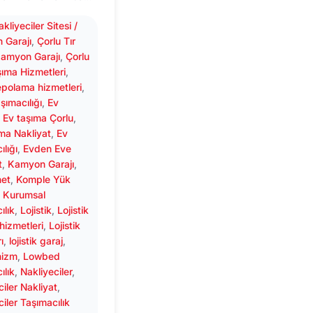
kliyeciler Sitesi /
 Garajı
, 
Çorlu Tır
Kamyon Garajı
, 
Çorlu
ıma Hizmetleri
, 
polama hizmetleri
, 
şımacılığı
, 
Ev
, 
Ev taşıma Çorlu
, 
ma Nakliyat
, 
Ev
ılığı
, 
Evden Eve
t
, 
Kamyon Garajı
, 
et
, 
Komple Yük
, 
Kurumsal
ılık
, 
Lojistik
, 
Lojistik
hizmetleri
, 
Lojistik
ı
, 
lojistik garaj
, 
 hizm
, 
Lowbed
ılık
, 
Nakliyeciler
, 
ciler Nakliyat
, 
ciler Taşımacılık