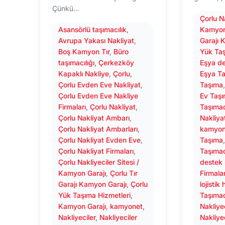
Çünkü…
Çorlu Na
Asansörlü taşımacılık
, 
Kamyon
Avrupa Yakası Nakliyat
, 
Garajı 
Boş Kamyon Tır
, 
Büro
Yük Taş
taşımacılığı
, 
Çerkezköy
Eşya de
Kapaklı Nakliye
, 
Çorlu
, 
Eşya Ta
Çorlu Evden Eve Nakliyat
, 
Taşıma
Çorlu Evden Eve Nakliye
Ev Taşı
Firmaları
, 
Çorlu Nakliyat
, 
Taşımac
Çorlu Nakliyat Ambarı
, 
Nakliya
Çorlu Nakliyat Ambarları
, 
kamyon
Çorlu Nakliyat Evden Eve
, 
Taşıma
Çorlu Nakliyat Firmaları
, 
Taşımac
Çorlu Nakliyeciler Sitesi /
destek 
Kamyon Garajı
, 
Çorlu Tır
Firmalar
Garajı Kamyon Garajı
, 
Çorlu
lojistik
Yük Taşıma Hizmetleri
, 
Taşımac
Kamyon Garajı
, 
kamyonet
, 
Nakliye
Nakliyeciler
, 
Nakliyeciler
Nakliye