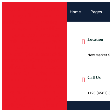
İçeriğe
Çorlu nakliyat, Çorlu
geç
Home
Pages
nakliyeciler, evden eve
nakliyat Çorlu, ofis taşıma
Çorlu, şehir içi nakliyat
Çorlu, şehirler arası
Location
nakliyat Çorlu, uygun
nakliyat Çorlu, paketleme
hizmeti Çorlu, asansörlü
New market Sa
taşımacılık Çorlu, sigortalı
nakliyat Çorlu, profesyonel
nakliyat Çorlu, taşımacılık
Call Us
firmaları Çorlu, taşınma
hizmeti Çorlu, evden eve
taşımacılık Çorlu, hızlı
+123 (4567) 
nakliyat Çorlu, uygun fiyat
nakliyat Çorlu, güvenilir