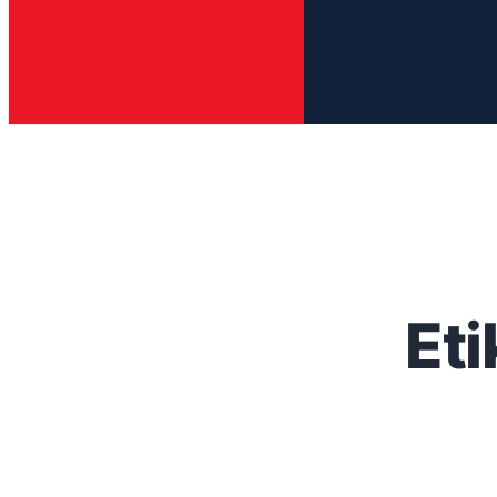
nakliyat Çorlu, Çorlu
taşıma şirketleri, eşya
taşımacılığı Çorlu,
taşımacılık hizmeti Çorlu
Eti