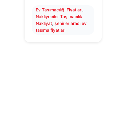
Ev Taşımacılığı Fiyatları
, 
Nakliyeciler Taşımacılık
Nakliyat
, 
şehirler arası ev
taşıma fiyatları