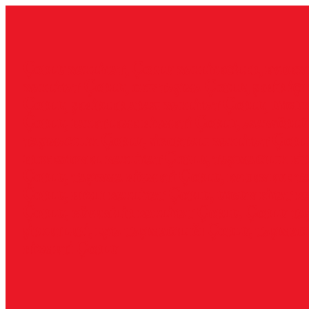
İçeriğe
geç
Çorlu nakliyat, Çorlu nakliyeciler, evden
nakliyat Çorlu, ofis taşıma Çorlu, şehir içi
Çorlu, şehirler arası nakliyat Çorlu, uygu
Çorlu, paketleme hizmeti Çorlu, asansörlü
taşımacılık Çorlu, sigortalı nakliyat Çorl
profesyonel nakliyat Çorlu, taşımacılık fi
Çorlu, taşınma hizmeti Çorlu, evden eve ta
Çorlu, hızlı nakliyat Çorlu, uygun fiyat n
Çorlu, güvenilir nakliyat Çorlu, Çorlu ta
şirketleri, eşya taşımacılığı Çorlu, taşımac
hizmeti Çorlu