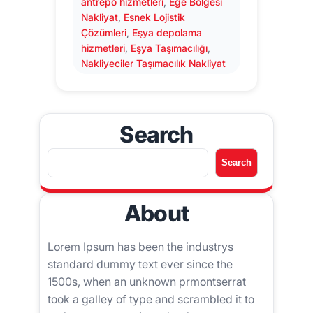
antrepo hizmetleri
, 
Ege Bölgesi
Nakliyat
, 
Esnek Lojistik
Çözümleri
, 
Eşya depolama
hizmetleri
, 
Eşya Taşımacılığı
, 
Nakliyeciler Taşımacılık Nakliyat
Search
A
Search
r
a
About
Lorem Ipsum has been the industrys
standard dummy text ever since the
1500s, when an unknown prmontserrat
took a galley of type and scrambled it to