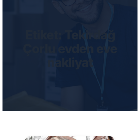
Etiket:
Tekirdağ
Çorlu evden eve
nakliyat