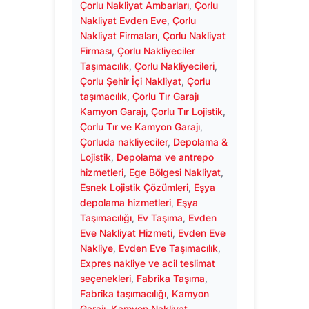
Çorlu Nakliyat Ambarları
, 
Çorlu
Nakliyat Evden Eve
, 
Çorlu
Nakliyat Firmaları
, 
Çorlu Nakliyat
Firması
, 
Çorlu Nakliyeciler
Taşımacılık
, 
Çorlu Nakliyecileri
, 
Çorlu Şehir İçi Nakliyat
, 
Çorlu
taşımacılık
, 
Çorlu Tır Garajı
Kamyon Garajı
, 
Çorlu Tır Lojistik
, 
Çorlu Tır ve Kamyon Garajı
, 
Çorluda nakliyeciler
, 
Depolama &
Lojistik
, 
Depolama ve antrepo
hizmetleri
, 
Ege Bölgesi Nakliyat
, 
Esnek Lojistik Çözümleri
, 
Eşya
depolama hizmetleri
, 
Eşya
Taşımacılığı
, 
Ev Taşıma
, 
Evden
Eve Nakliyat Hizmeti
, 
Evden Eve
Nakliye
, 
Evden Eve Taşımacılık
, 
Expres nakliye ve acil teslimat
seçenekleri
, 
Fabrika Taşıma
, 
Fabrika taşımacılığı
, 
Kamyon
Garajı
, 
Kamyon Nakliyat
, 