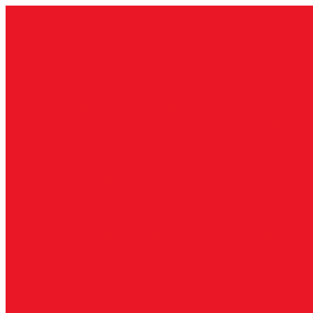
İçeriğe
geç
Çorlu nakliyat, Çorlu nakliyeciler, evden
nakliyat Çorlu, ofis taşıma Çorlu, şehir içi
Çorlu, şehirler arası nakliyat Çorlu, uygu
Çorlu, paketleme hizmeti Çorlu, asansörlü
taşımacılık Çorlu, sigortalı nakliyat Çorl
profesyonel nakliyat Çorlu, taşımacılık fi
Çorlu, taşınma hizmeti Çorlu, evden eve ta
Çorlu, hızlı nakliyat Çorlu, uygun fiyat n
Çorlu, güvenilir nakliyat Çorlu, Çorlu ta
şirketleri, eşya taşımacılığı Çorlu, taşımac
hizmeti Çorlu